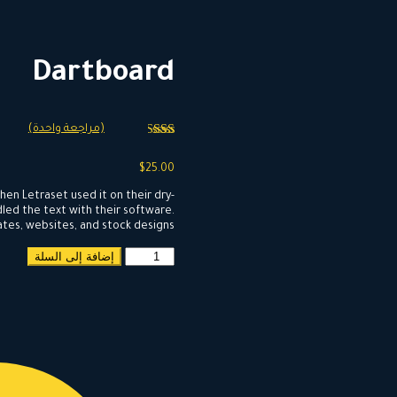
Dartboard
(مراجعة واحدة)
تم
التقييم
$
25.00
بـ
2.00
en Letraset used it on their dry-
من 5
بناءً
led the text with their software.
على
ates, websites, and stock designs.
تقييم
عميل
كمية
إضافة إلى السلة
واحد
Dartboard