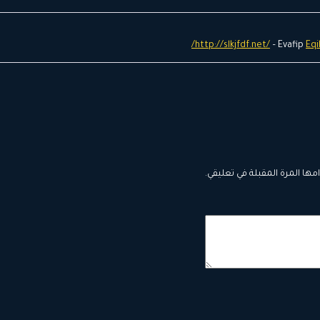
http://slkjfdf.net/
– Evafip
Eqi
ها المرة المقبلة في تعليقي.