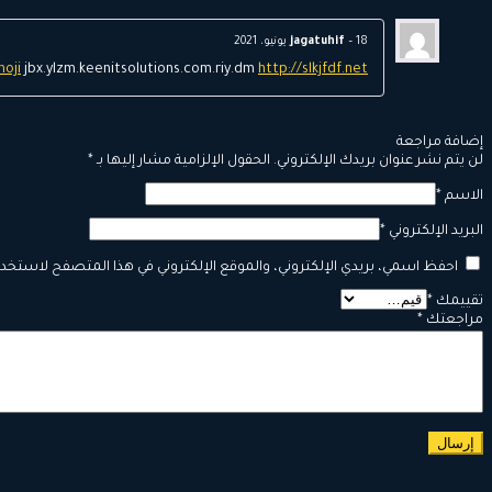
18 يونيو، 2021
–
jagatuhif
hoji
jbx.ylzm.keenitsolutions.com.riy.dm
http://slkjfdf.net/
إضافة مراجعة
لن يتم نشر عنوان بريدك الإلكتروني.
الحقول الإلزامية مشار إليها بـ
*
الاسم
*
البريد الإلكتروني
*
احفظ اسمي، بريدي الإلكتروني، والموقع الإلكتروني في هذا المتصفح لاستخدام
تقييمك
*
مراجعتك
*